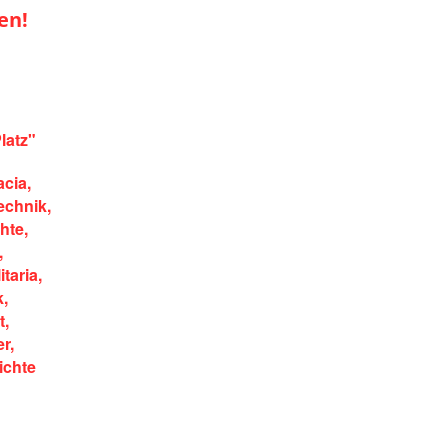
en!
latz"
acia,
echnik,
hte,
,
itaria,
k,
t,
r,
ichte