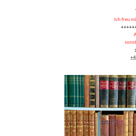
Ich freu m
+++++
A
sonst
+4