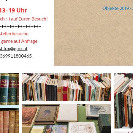
13–19 Uhr
ich :-) auf Euren Besuch!
++++++++++++++++
telierbesuche
 gerne auf Anfrage
st.fux@gmx.at
369911800465