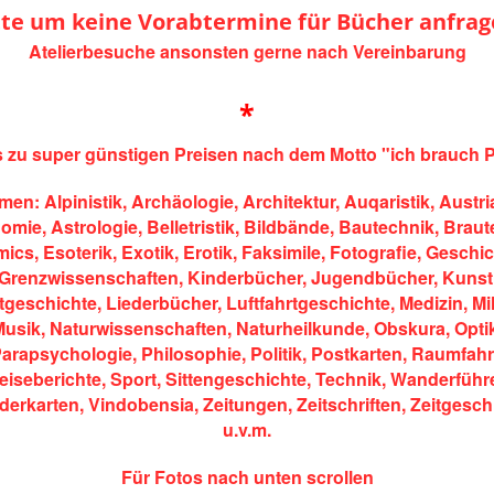
tte um keine Vorabtermine für Bücher anfrag
Atelierbesuche ansonsten gerne nach Vereinbarung
*
s zu super günstigen Preisen nach dem Motto "ich brauch P
en: Alpinistik, Archäologie, Architektur, Auqaristik, Austri
nomie,
Astrologie,
Belletristik, Bildbände, Bautechnik, Braut
mics,
Esoterik,
Exotik, Erotik,
Faksimile, Fotografie, Geschic
Grenzwissenschaften,
Kinderbücher,
Jugendbücher, Kunst
tgeschichte,
Liederbücher, Luftfahrtgeschichte, Medizin,
Mil
Musik,
Naturwissenschaften, Naturheilkunde, Obskura, Opti
arapsychologie,
Philosophie, Politik,
Postkarten, Raumfahr
eiseberichte, Sport,
Sittengeschichte, Technik, Wanderführe
erkarten, Vindobensia,
Zeitungen, Zeitschriften, Zeitgesch
u.v.m.
Für Fotos nach unten scrollen