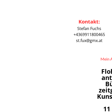
Kontakt:
Stefan Fuchs
+4369911800465
st.fux@gmx.at
Mein A
Flo
ant
B
zeit
Kuns
11