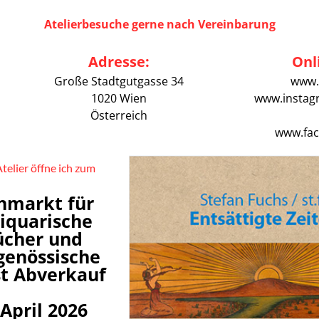
Atelierbesuche gerne nach Vereinbarung
Adresse:
Onl
Große Stadtgutgasse 34
www.
1020 Wien
www.instag
Österreich
www.fac
telier öffne ich zum
hmarkt für
iquarische
ücher und
genössische
t Abverkauf
 April 2026