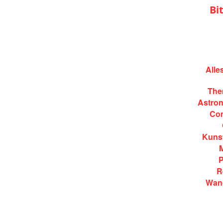
Bi
Alle
Them
Astro
Co
Kuns
P
R
Wand